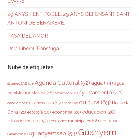
CV-336
29 ANYS FENT POBLE. 29 ANYS DEFENSANT SANT
ANTONI DE BENAIXEVE.
TASA DEL AMOR
Unió Liberal Tránsfuga
Nube de etiquetas
Agenda Cultural
(52)
agua
(34)
agua
@teneoSAB
(13)
ayuntamiento
(42)
potable
(19)
Alcalde
(18)
ateneosab
(11)
cultura
(63)
Día de la
candidatura
(15)
charla
(12)
candidatos
(11)
educación
(28)
Dona
(21)
ecología
(18)
economía
(20)
elecciones municipales
(18)
educación pública
(15)
EMSHI
(10)
Guanyem
guanyemsab
(53)
Guanyem
(12)