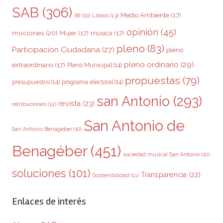
SAB
(306)
Medio Ambiente
(17)
Libros
(13)
IBI
(10)
opinión
(45)
mociones
(20)
Mujer
(17)
música
(17)
pleno
(83)
Participación Ciudadana
(27)
pleno
pleno ordinario
(29)
extraordinario
(17)
Pleno Municipal
(14)
propuestas
(79)
presupuestos
(14)
programa electoral
(14)
san Antonio
(293)
revista
(23)
retribuciones
(12)
San Antonio de
San Antonio Benagéber
(10)
Benagéber
(451)
sociedad musical San Antonio
(10)
soluciones
(101)
Transparencia
(22)
Sostenibilidad
(11)
Enlaces de interés