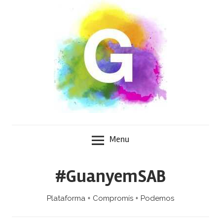
Skip
to
content
Menu
#GuanyemSAB
Plataforma + Compromís + Podemos