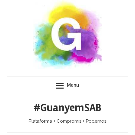
Skip
to
content
Menu
#GuanyemSAB
Plataforma + Compromís + Podemos