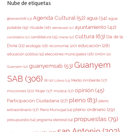
Nube de etiquetas
Agenda Cultural
(52)
agua
(34)
agua
@teneoSAB
(13)
ayuntamiento
(42)
potable
(19)
Alcalde
(18)
ateneosab
(11)
cultura
(63)
Día de la
candidatura
(15)
charla
(12)
candidatos
(11)
educación
(28)
Dona
(21)
ecología
(18)
economía
(20)
elecciones municipales
(18)
educación pública
(15)
EMSHI
(10)
Guanyem
guanyemsab
(53)
Guanyem
(12)
SAB
(306)
Medio Ambiente
(17)
Libros
(13)
IBI
(10)
opinión
(45)
mociones
(20)
Mujer
(17)
música
(17)
pleno
(83)
Participación Ciudadana
(27)
pleno
pleno ordinario
(29)
extraordinario
(17)
Pleno Municipal
(14)
propuestas
(79)
presupuestos
(14)
programa electoral
(14)
san Antonio
(293)