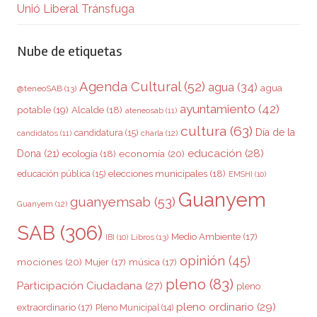
Unió Liberal Tránsfuga
Nube de etiquetas
Agenda Cultural
(52)
agua
(34)
agua
@teneoSAB
(13)
ayuntamiento
(42)
potable
(19)
Alcalde
(18)
ateneosab
(11)
cultura
(63)
Día de la
candidatura
(15)
charla
(12)
candidatos
(11)
educación
(28)
Dona
(21)
ecología
(18)
economía
(20)
elecciones municipales
(18)
educación pública
(15)
EMSHI
(10)
Guanyem
guanyemsab
(53)
Guanyem
(12)
SAB
(306)
Medio Ambiente
(17)
Libros
(13)
IBI
(10)
opinión
(45)
mociones
(20)
Mujer
(17)
música
(17)
pleno
(83)
Participación Ciudadana
(27)
pleno
pleno ordinario
(29)
extraordinario
(17)
Pleno Municipal
(14)