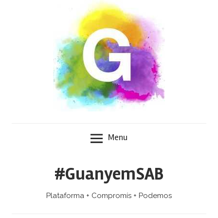
Skip
to
content
Menu
#GuanyemSAB
Plataforma + Compromís + Podemos