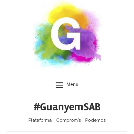
Skip
to
content
Menu
#GuanyemSAB
Plataforma + Compromís + Podemos