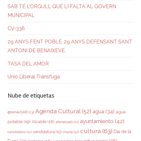
SAB TÉ L’ORGULL QUE LI FALTA AL GOVERN
MUNICIPAL
CV-336
29 ANYS FENT POBLE. 29 ANYS DEFENSANT SANT
ANTONI DE BENAIXEVE.
TASA DEL AMOR
Unió Liberal Tránsfuga
Nube de etiquetas
Agenda Cultural
(52)
agua
(34)
agua
@teneoSAB
(13)
ayuntamiento
(42)
potable
(19)
Alcalde
(18)
ateneosab
(11)
cultura
(63)
Día de la
candidatura
(15)
charla
(12)
candidatos
(11)
educación
(28)
Dona
(21)
ecología
(18)
economía
(20)