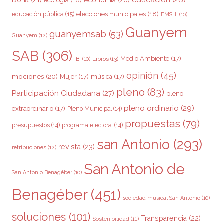
elecciones municipales
(18)
educación pública
(15)
EMSHI
(10)
Guanyem
guanyemsab
(53)
Guanyem
(12)
SAB
(306)
Medio Ambiente
(17)
Libros
(13)
IBI
(10)
opinión
(45)
mociones
(20)
Mujer
(17)
música
(17)
pleno
(83)
Participación Ciudadana
(27)
pleno
pleno ordinario
(29)
extraordinario
(17)
Pleno Municipal
(14)
propuestas
(79)
presupuestos
(14)
programa electoral
(14)
san Antonio
(293)
revista
(23)
retribuciones
(12)
San Antonio de
San Antonio Benagéber
(10)
Benagéber
(451)
sociedad musical San Antonio
(10)
soluciones
(101)
Transparencia
(22)
Sostenibilidad
(11)