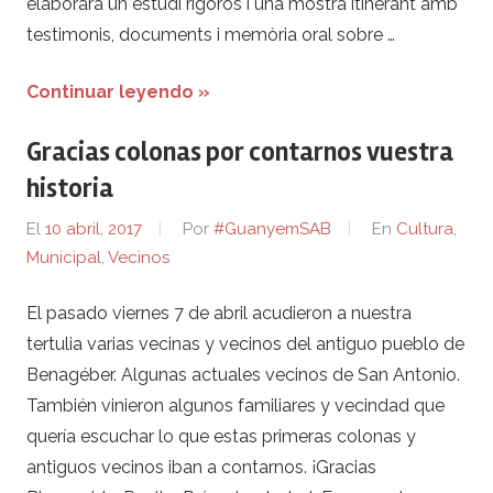
elaborarà un estudi rigorós i una mostra itinerant amb
testimonis, documents i memòria oral sobre …
Continuar leyendo »
Gracias colonas por contarnos vuestra
historia
El
10 abril, 2017
Por
#GuanyemSAB
En
Cultura
,
Municipal
,
Vecinos
El pasado viernes 7 de abril acudieron a nuestra
tertulia varias vecinas y vecinos del antiguo pueblo de
Benagéber. Algunas actuales vecinos de San Antonio.
También vinieron algunos familiares y vecindad que
quería escuchar lo que estas primeras colonas y
antiguos vecinos iban a contarnos. ¡Gracias