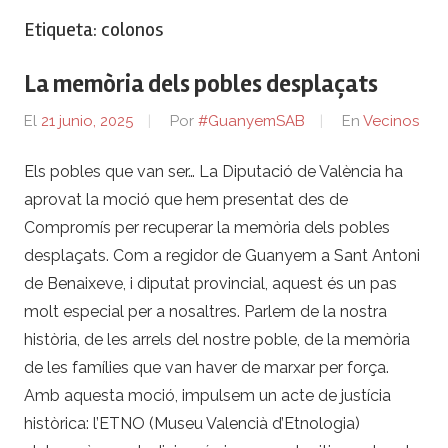
Etiqueta:
colonos
La memòria dels pobles desplaçats
El
21 junio, 2025
Por
#GuanyemSAB
En
Vecinos
Els pobles que van ser… La Diputació de València ha
aprovat la moció que hem presentat des de
Compromís per recuperar la memòria dels pobles
desplaçats. Com a regidor de Guanyem a Sant Antoni
de Benaixeve, i diputat provincial, aquest és un pas
molt especial per a nosaltres. Parlem de la nostra
història, de les arrels del nostre poble, de la memòria
de les famílies que van haver de marxar per força.
Amb aquesta moció, impulsem un acte de justícia
històrica: l’ETNO (Museu Valencià d’Etnologia)