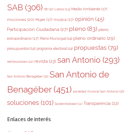
SAB
(306)
Medio Ambiente
(17)
Libros
(13)
IBI
(10)
opinión
(45)
mociones
(20)
Mujer
(17)
música
(17)
pleno
(83)
Participación Ciudadana
(27)
pleno
pleno ordinario
(29)
extraordinario
(17)
Pleno Municipal
(14)
propuestas
(79)
presupuestos
(14)
programa electoral
(14)
san Antonio
(293)
revista
(23)
retribuciones
(12)
San Antonio de
San Antonio Benagéber
(10)
Benagéber
(451)
sociedad musical San Antonio
(10)
soluciones
(101)
Transparencia
(22)
Sostenibilidad
(11)
Enlaces de interés