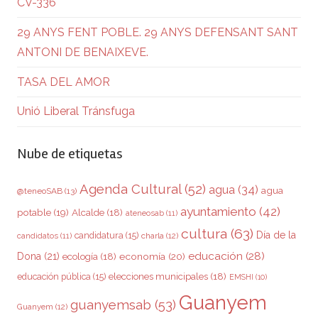
CV-336
29 ANYS FENT POBLE. 29 ANYS DEFENSANT SANT
ANTONI DE BENAIXEVE.
TASA DEL AMOR
Unió Liberal Tránsfuga
Nube de etiquetas
Agenda Cultural
(52)
agua
(34)
agua
@teneoSAB
(13)
ayuntamiento
(42)
potable
(19)
Alcalde
(18)
ateneosab
(11)
cultura
(63)
Día de la
candidatura
(15)
charla
(12)
candidatos
(11)
educación
(28)
Dona
(21)
ecología
(18)
economía
(20)
elecciones municipales
(18)
educación pública
(15)
EMSHI
(10)
Guanyem
guanyemsab
(53)
Guanyem
(12)