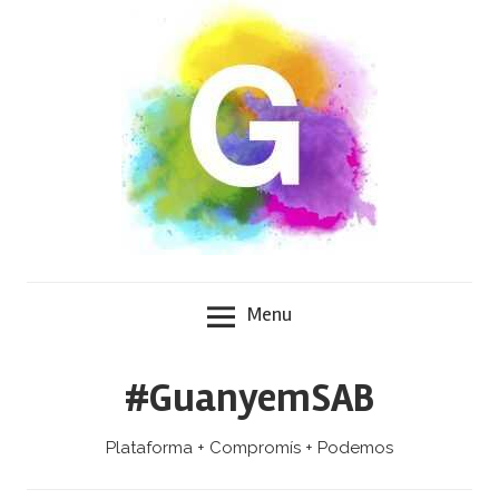
Skip
to
content
Menu
#GuanyemSAB
Plataforma + Compromís + Podemos