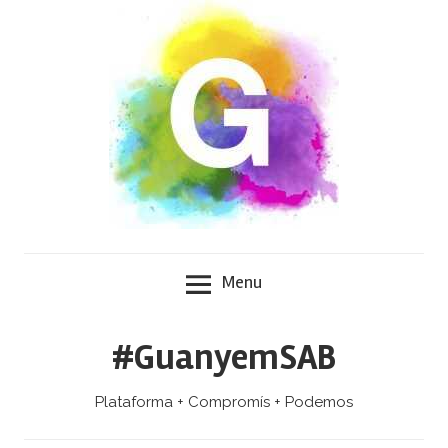
Skip
to
content
Menu
#GuanyemSAB
Plataforma + Compromís + Podemos