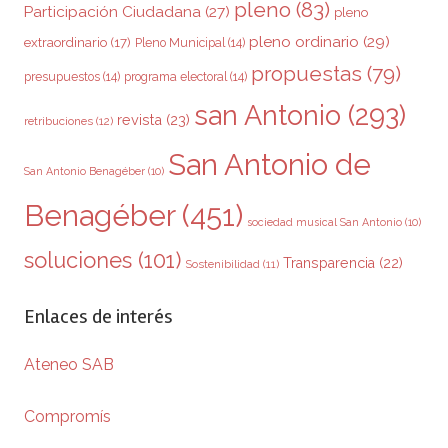
pleno
(83)
Participación Ciudadana
(27)
pleno
pleno ordinario
(29)
extraordinario
(17)
Pleno Municipal
(14)
propuestas
(79)
presupuestos
(14)
programa electoral
(14)
san Antonio
(293)
revista
(23)
retribuciones
(12)
San Antonio de
San Antonio Benagéber
(10)
Benagéber
(451)
sociedad musical San Antonio
(10)
soluciones
(101)
Transparencia
(22)
Sostenibilidad
(11)
Enlaces de interés
Ateneo SAB
Compromís