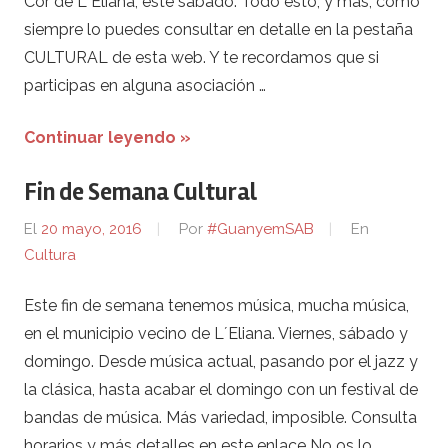
Cor de L´Eliana, este sábado. Todo esto, y más, como
siempre lo puedes consultar en detalle en la pestaña
CULTURAL de esta web. Y te recordamos que si
participas en alguna asociación …
Continuar leyendo »
Fin de Semana Cultural
El
20 mayo, 2016
Por
#GuanyemSAB
En
Cultura
Este fin de semana tenemos música, mucha música,
en el municipio vecino de L´Eliana. Viernes, sábado y
domingo. Desde música actual, pasando por el jazz y
la clásica, hasta acabar el domingo con un festival de
bandas de música. Más variedad, imposible. Consulta
horarios y más detalles en este enlace No os lo