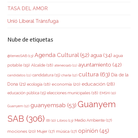
TASA DEL AMOR
Unió Liberal Tránsfuga
Nube de etiquetas
Agenda Cultural
(52)
agua
(34)
agua
@teneoSAB
(13)
ayuntamiento
(42)
potable
(19)
Alcalde
(18)
ateneosab
(11)
cultura
(63)
Día de la
candidatura
(15)
charla
(12)
candidatos
(11)
educación
(28)
Dona
(21)
ecología
(18)
economía
(20)
elecciones municipales
(18)
educación pública
(15)
EMSHI
(10)
Guanyem
guanyemsab
(53)
Guanyem
(12)
SAB
(306)
Medio Ambiente
(17)
Libros
(13)
IBI
(10)
opinión
(45)
mociones
(20)
Mujer
(17)
música
(17)