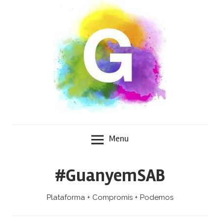
Skip
to
content
Menu
#GuanyemSAB
Plataforma + Compromís + Podemos