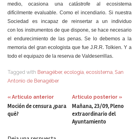
medio, ocasiona una catástrofe al ecosistema
difícilmente evaluable. Como el incendiario. Si nuestra
Sociedad es incapaz de reinsertar a un individuo
con los instrumentos de que dispone, se hace necesario
el endurecimiento de las penas. Se lo debemos a la
memoria del gran ecologista que fue J.R.R. Tolkien. Y a
todo el equipazo de la reserva de Valdeserrillas.
Tagged with
Benagéber
,
ecología
,
ecosistema
,
San
Antonio de Benagéber
Navegación
Artículo anterior
Artículo posterior
Moción de censura ¿para
Mañana, 23/09, Pleno
de
qué?
extraordinario del
entradas
Ayuntamiento
Deja una respuesta