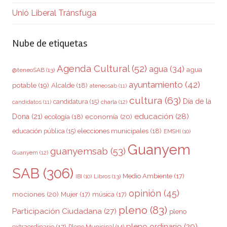
Unió Liberal Tránsfuga
Nube de etiquetas
Agenda Cultural
(52)
agua
(34)
agua
@teneoSAB
(13)
ayuntamiento
(42)
potable
(19)
Alcalde
(18)
ateneosab
(11)
cultura
(63)
Día de la
candidatura
(15)
charla
(12)
candidatos
(11)
educación
(28)
Dona
(21)
ecología
(18)
economía
(20)
elecciones municipales
(18)
educación pública
(15)
EMSHI
(10)
Guanyem
guanyemsab
(53)
Guanyem
(12)
SAB
(306)
Medio Ambiente
(17)
Libros
(13)
IBI
(10)
opinión
(45)
mociones
(20)
Mujer
(17)
música
(17)
pleno
(83)
Participación Ciudadana
(27)
pleno
pleno ordinario
(29)
extraordinario
(17)
Pleno Municipal
(14)